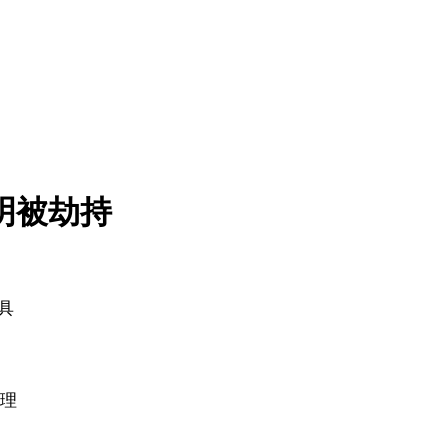
明被劫持
】
具
处理